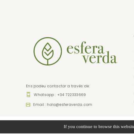
Ens podeu contactar a través de:
Whatsapp : +34 722333669
Email :
hola@esferaverda.com
Build with ❤ by
Innovux
. All Rights Reserved.
If you continue to browse this website