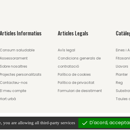
Articles Informatius
Articles Legals
Catàle
Consum saludable
Avís legal
Eines i 
Assessorament
Condicions generals de
Fitosanit
Sobre nosaltres
contratació
Llavors
Projectes personalitzats
Política de cookies
Planter
Contacteu-nos
Política de privacitat
Reg
El meu compte
Formulari de desistiment
Substra
Hort urbà
Taules 
D'acord, acceptar
check
, you are allowing all third-party services