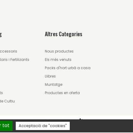
g
Altres Categories
Accessoris
Nous productes
aris i Fertilizants
Els més venuts
Packs d'hort urbà a casa
Llibres
Muntatge
ts
Productes en oferta
de Cultiu
 tot
Acceptació de "cookies"