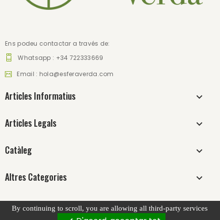
Ens podeu contactar a través de:
Whatsapp : +34 722333669
Email :
hola@esferaverda.com
Articles Informatius
Articles Legals
Catàleg
Altres Categories
By continuing to scroll,
you are allowing all third-party services
Build with ❤ by
Innovux
. All Rights Reserved.