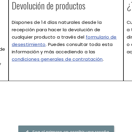
Devolución de productos
¿
e
Dispones de
14 días naturales
desde la
Cu
recepción para hacer la devolución de
a 
cualquier producto a través del
formulario de
di
desestimiento
. Puedes consultar toda esta
o 
 de
información y más accediendo a las
aq
condiciones generales de contratación
.
y