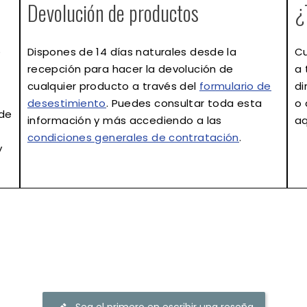
Devolución de productos
¿
e
Dispones de
14 días naturales
desde la
Cu
recepción para hacer la devolución de
a 
cualquier producto a través del
formulario de
di
desestimiento
. Puedes consultar toda esta
o 
 de
información y más accediendo a las
aq
condiciones generales de contratación
.
y