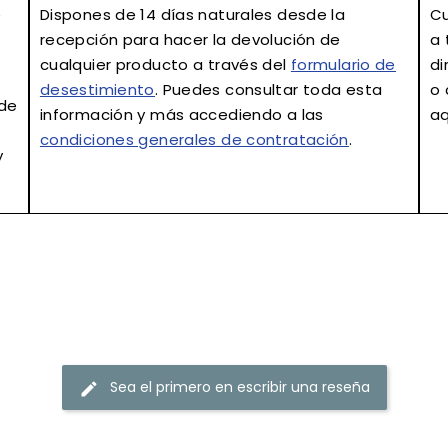
e
Dispones de
14 días naturales
desde la
Cu
recepción para hacer la devolución de
a 
cualquier producto a través del
formulario de
di
desestimiento
. Puedes consultar toda esta
o 
 de
información y más accediendo a las
aq
condiciones generales de contratación
.
y
Sea el primero en escribir una reseña