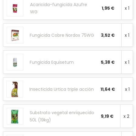
Acaricida-fungicida Azufre
1,95 €
x 1
WG
Fungicida Cobre Nordox 75WG
3,52 €
x 1
Fungicida Equisetum
5,38 €
x 1
Insecticida Urtica triple acción
11,64 €
x 1
Substrato vegetal enriquecido
9,19 €
x 2
50L (19kg)