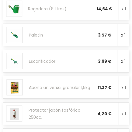
Regadera (8 litros)
14,64 €
x 1
Paletín
3,57 €
x 1
Escarificador
3,99 €
x 1
Abono universal granular 1,5kg
11,27 €
x 1
Protector jabón fosfórico
4,20 €
x 1
250cc.