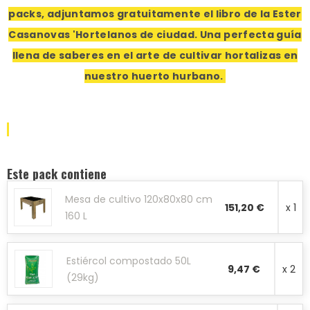
packs, adjuntamos gratuitamente el libro de la Ester
Casanovas 'Hortelanos de ciudad. Una perfecta guía
llena de saberes en el arte de cultivar hortalizas en
nuestro huerto hurbano.
Este pack contiene
Mesa de cultivo 120x80x80 cm
151,20 €
x 1
160 L
Estiércol compostado 50L
9,47 €
x 2
(29kg)